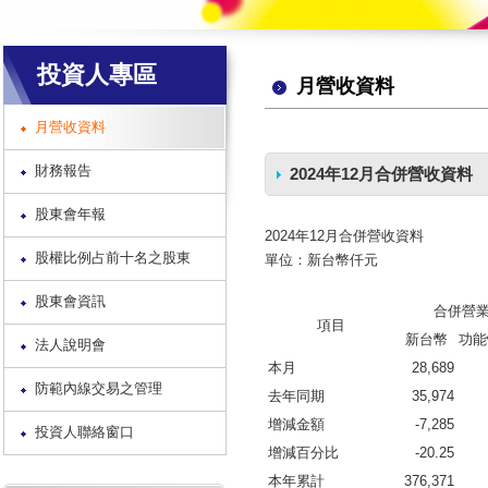
投資人專區
月營收資料
月營收資料
財務報告
2024年12月合併營收資料
股東會年報
2024年12月合併營收資料
股權比例占前十名之股東
單位：新台幣仟元
股東會資訊
合併營
項目
新台幣
功能
法人說明會
本月
28,689
防範內線交易之管理
去年同期
35,974
增減金額
-7,285
投資人聯絡窗口
增減百分比
-20.25
本年累計
376,371