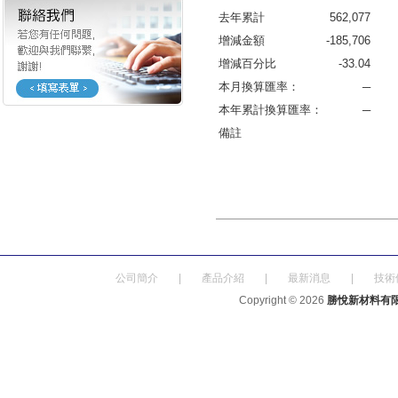
去年累計
562,077
增減金額
-185,706
增減百分比
-33.04
本月換算匯率：
─
本年累計換算匯率：
─
備註
公司簡介
|
產品介紹
|
最新消息
|
技術
Copyright © 2026
勝悅新材料有