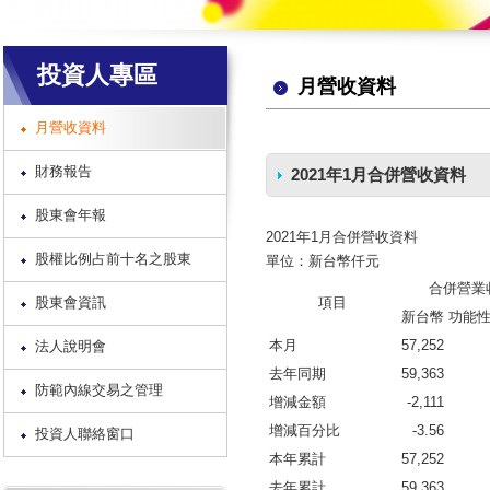
投資人專區
月營收資料
月營收資料
財務報告
2021年1月合併營收資料
股東會年報
2021年1月合併營收資料
股權比例占前十名之股東
單位：新台幣仟元
合併營業
股東會資訊
項目
新台幣
功能性
本月
57,252
法人說明會
去年同期
59,363
防範內線交易之管理
增減金額
-2,111
增減百分比
-3.56
投資人聯絡窗口
本年累計
57,252
去年累計
59,363