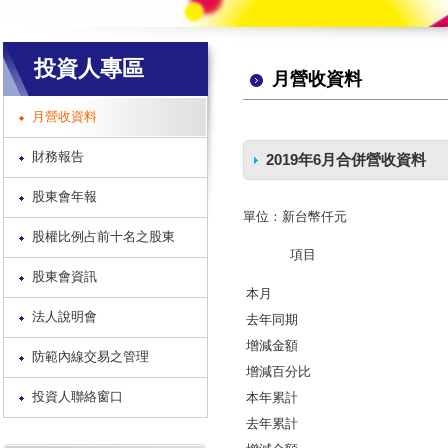
投資人專區
月營收資料
月營收資料
財務報告
2019年6月合併營收資料
股東會年報
單位：新台幣仟元
股權比例占前十名之股東
項目
股東會資訊
本月
法人說明會
去年同期
增減金額
防範內線交易之管理
增減百分比
投資人聯絡窗口
本年累計
去年累計