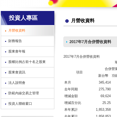
投資人專區
月營收資料
月營收資料
財務報告
2017年7月合併營收資料
股東會年報
2017年7月合併營收資料
股權比例占前十名之股東
單位：新台
合併營
股東會資訊
項目
新台幣
功
本月
345,414
法人說明會
去年同期
275,790
防範內線交易之管理
增減金額
69,624
增減百分比
25.25
投資人聯絡窗口
本年累計
1,853,358
去年累計
1,858,853