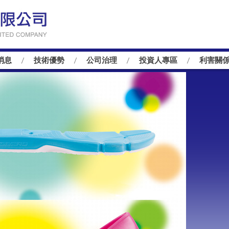
消息
技術優勢
公司治理
投資人專區
利害關