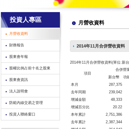
投資人專區
月營收資料
月營收資料
財務報告
2014年11月合併營收資料
股東會年報
2014年11月合併營收資料(單位:新
股權比例占前十名之股東
合併營
項目
新台幣
功
股東會資訊
本月
287,375
法人說明會
去年同期
239,042
增減金額
48,333
防範內線交易之管理
增減百分比
20.22
投資人聯絡窗口
本年累計
2,751,386
去年累計
2,387,344